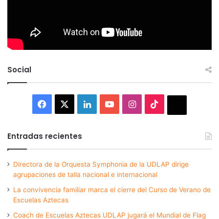
Social
Facebook
X
LinkedIn
YouTube
Instagram
TikTok
Thread
Entradas recientes
Directora de la Orquesta Symphonia de la UDLAP dirige
agrupaciones de talla nacional e internacional
La convivencia familiar marca el cierre del Curso de Verano de
Escuelas Aztecas
Coach de Escuelas Aztecas UDLAP jugará el Mundial de Flag