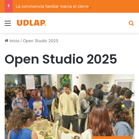
La convivencia familiar marca el cierre del Curso de Verano de Escuelas Aztecas
Menu
B
Inicio
/
Open Studio 2025
Open Studio 2025