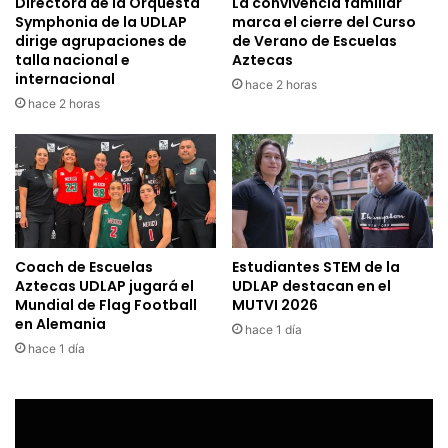
Directora de la Orquesta
La convivencia familiar
Symphonia de la UDLAP
marca el cierre del Curso
dirige agrupaciones de
de Verano de Escuelas
talla nacional e
Aztecas
internacional
hace 2 horas
hace 2 horas
Coach de Escuelas
Estudiantes STEM de la
Aztecas UDLAP jugará el
UDLAP destacan en el
Mundial de Flag Football
MUTVI 2026
en Alemania
hace 1 día
hace 1 día