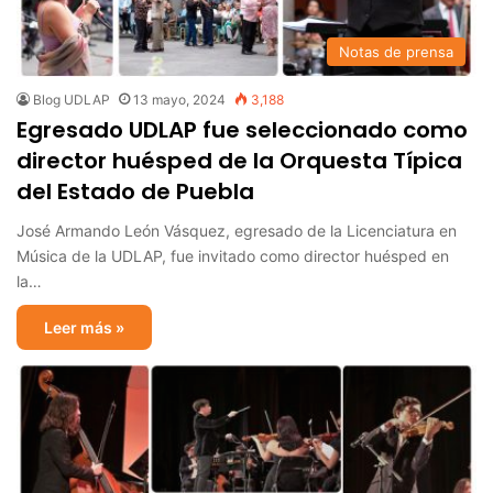
Notas de prensa
Blog UDLAP
13 mayo, 2024
3,188
Egresado UDLAP fue seleccionado como
director huésped de la Orquesta Típica
del Estado de Puebla
José Armando León Vásquez, egresado de la Licenciatura en
Música de la UDLAP, fue invitado como director huésped en
la…
Leer más »