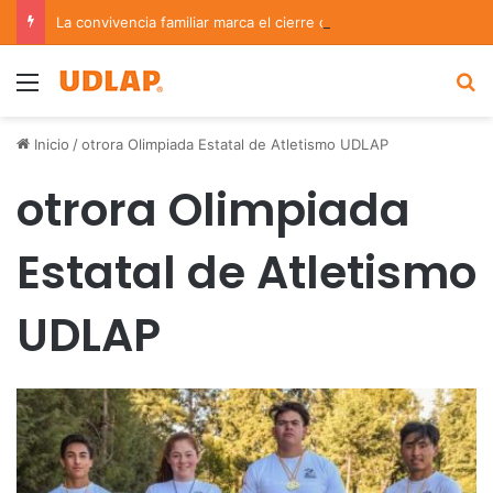
La convivencia familiar marca el cierre del Curso de Verano de Escuelas Aztecas
Menu
B
Inicio
/
otrora Olimpiada Estatal de Atletismo UDLAP
otrora Olimpiada
Estatal de Atletismo
UDLAP