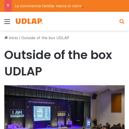
La convivencia familiar marca el cierre del Curso de Verano de Escuelas Aztecas
Menu
B
Inicio
/
Outside of the box UDLAP
Outside of the box
UDLAP