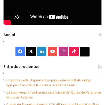
Social
Facebook
X
LinkedIn
YouTube
Instagram
TikTok
Thread
Entradas recientes
Directora de la Orquesta Symphonia de la UDLAP dirige
agrupaciones de talla nacional e internacional
La convivencia familiar marca el cierre del Curso de Verano de
Escuelas Aztecas
Coach de Escuelas Aztecas UDLAP jugará el Mundial de Flag