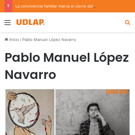
La convivencia familiar marca el cierre del Curso de Verano de Escuelas Aztecas
Menu
B
Inicio
/
Pablo Manuel López Navarro
Pablo Manuel López
Navarro