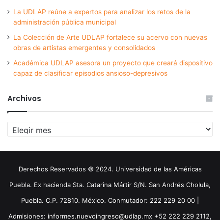
La UDLAP reúne a expertos para analizar los retos de la
administración pública municipal
La Colección de Arte UDLAP fortalece su acervo con nuevas
obras de artistas emergentes y consolidados
Académica UDLAP asesora un proyecto que creará dispositivo
capaz de clasificar episodios ansioso-depresivos
Archivos
Archivos
Derechos Reservados © 2024. Universidad de las Américas
Puebla. Ex hacienda Sta. Catarina Mártir S/N. San Andrés Cholula,
Puebla. C.P. 72810. México. Conmutador: 222 229 20 00 |
Admisiones: informes.nuevoingreso@udlap.mx +52 222 229 2112,