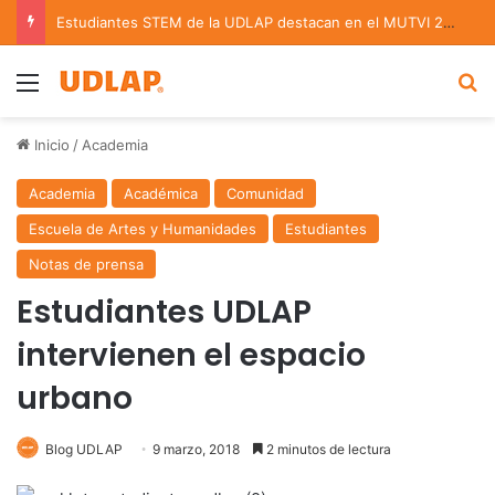
Estudiantes STEM de la UDLAP destacan en el MUTVI 2026
Menu
B
Inicio
/
Academia
Academia
Académica
Comunidad
Escuela de Artes y Humanidades
Estudiantes
Notas de prensa
Estudiantes UDLAP
intervienen el espacio
urbano
Blog UDLAP
9 marzo, 2018
2 minutos de lectura