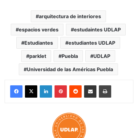
arquitectura de interiores
espacios verdes
estudaintes UDLAP
Estudiantes
estudiantes UDLAP
parklet
Puebla
UDLAP
Universidad de las Américas Puebla
LinkedIn
Pinterest
Reddit
Share via Email
Print