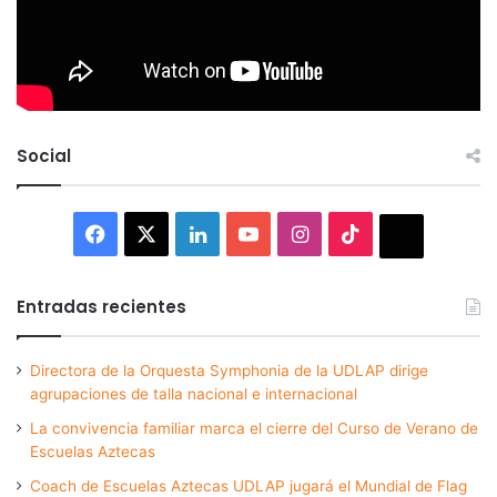
Social
Facebook
X
LinkedIn
YouTube
Instagram
TikTok
Thread
Entradas recientes
Directora de la Orquesta Symphonia de la UDLAP dirige
agrupaciones de talla nacional e internacional
La convivencia familiar marca el cierre del Curso de Verano de
Escuelas Aztecas
Coach de Escuelas Aztecas UDLAP jugará el Mundial de Flag