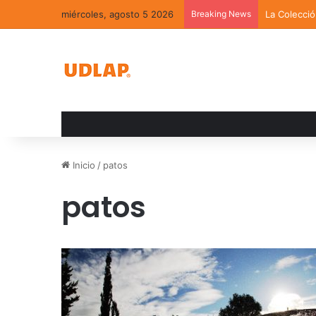
miércoles, agosto 5 2026
Breaking News
La Colecci
Inicio
/
patos
patos