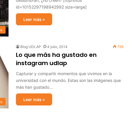
deslumbran, ¿no creen? [fbphotos
id=10152297198942992 size=large]
Leer más »
as
Blog UDLAP
4 julio, 2014
756
Lo que más ha gustado en
instagram udlap
Capturar y compartir momentos que vivimos en la
universidad con el mundo. Estas son las imágenes que
más han gustado…
Leer más »
s