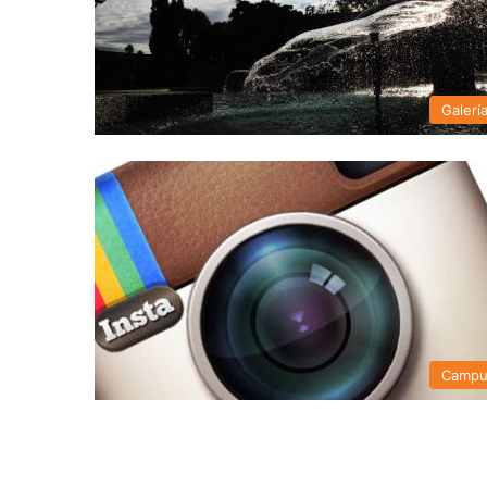
Galerí
Campu