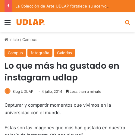
La Colección de Arte UDLAP fortalece su acervo con nuevas obras de artistas emergentes y consolidados
Menu
B
Inicio
/
Campus
Campus
fotografía
Galerías
Lo que más ha gustado en
instagram udlap
Blog UDLAP
4 julio, 2014
Less than a minute
Capturar y compartir momentos que vivimos en la
universidad con el mundo.
Estas son las imágenes que más han gustado en nuestra