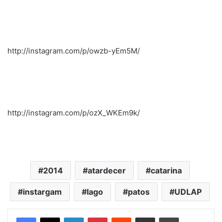
http://instagram.com/p/owzb-yEm5M/
http://instagram.com/p/ozX_WKEm9k/
2014
atardecer
catarina
instargam
lago
patos
UDLAP
LinkedIn
Pinterest
Reddit
Share via Email
Print