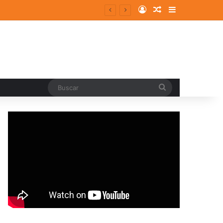
Log In
Random Article
Sidebar
entes y consolidados
Buscar