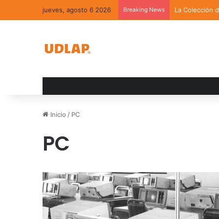
jueves, agosto 6 2026
Breaking News
La Colección 
Inicio
/
PC
PC