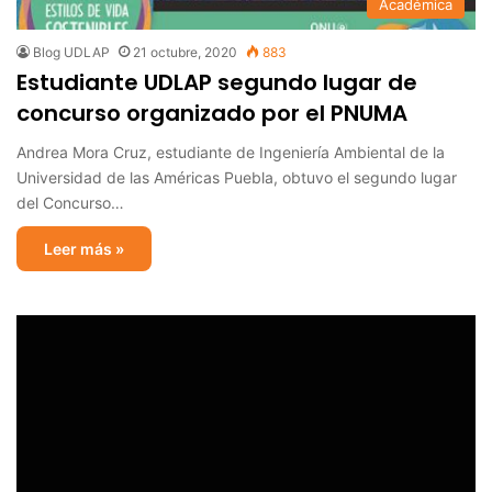
Académica
Blog UDLAP
21 octubre, 2020
883
Estudiante UDLAP segundo lugar de
concurso organizado por el PNUMA
Andrea Mora Cruz, estudiante de Ingeniería Ambiental de la
Universidad de las Américas Puebla, obtuvo el segundo lugar
del Concurso…
Leer más »