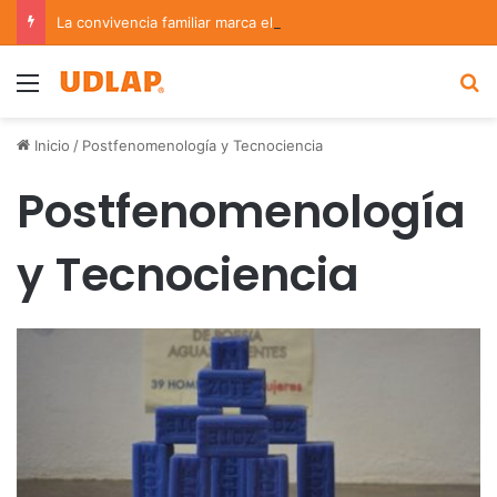
La convivencia familiar marca el cierre del Curso de Verano de Escuelas Aztecas
Menu
B
Inicio
/
Postfenomenología y Tecnociencia
Postfenomenología
y Tecnociencia