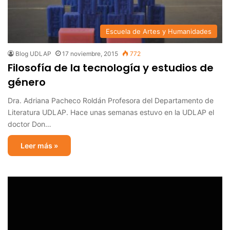
Escuela de Artes y Humanidades
Blog UDLAP
17 noviembre, 2015
772
Filosofía de la tecnología y estudios de
género
Dra. Adriana Pacheco Roldán Profesora del Departamento de
Literatura UDLAP. Hace unas semanas estuvo en la UDLAP el
doctor Don…
Leer más »