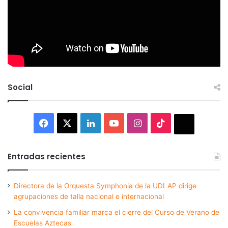
Social
Facebook
X
LinkedIn
YouTube
Instagram
TikTok
Thread
Entradas recientes
Directora de la Orquesta Symphonia de la UDLAP dirige
agrupaciones de talla nacional e internacional
La convivencia familiar marca el cierre del Curso de Verano de
Escuelas Aztecas