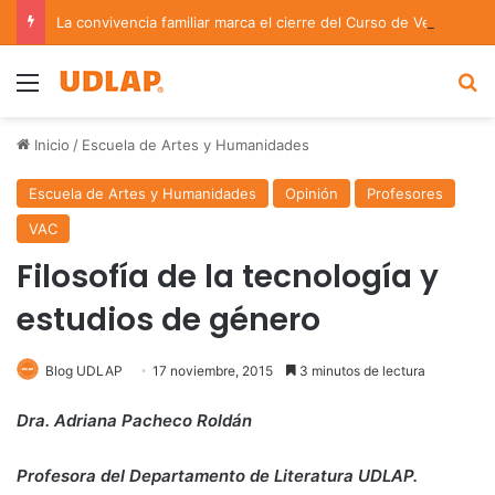
La convivencia familiar marca el cierre del Curso de Verano de Escuelas Aztecas
Menu
B
Inicio
/
Escuela de Artes y Humanidades
Escuela de Artes y Humanidades
Opinión
Profesores
VAC
Filosofía de la tecnología y
estudios de género
Blog UDLAP
17 noviembre, 2015
3 minutos de lectura
Dra. Adriana Pacheco Roldán
Profesora del Departamento de Literatura UDLAP.