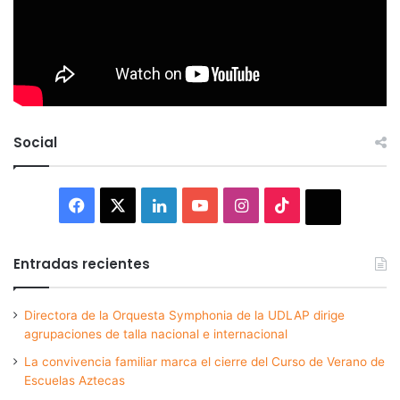
Social
Facebook
X
LinkedIn
YouTube
Instagram
TikTok
Thread
Entradas recientes
Directora de la Orquesta Symphonia de la UDLAP dirige
agrupaciones de talla nacional e internacional
La convivencia familiar marca el cierre del Curso de Verano de
Escuelas Aztecas