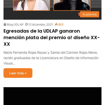
Academia
Blog UDLAP
12 diciembre, 2021
863
Egresadas de la UDLAP ganaron
mención plata del premio a! diseño XX-
XX
María Fernanda Rojas Reyes y Samia del Carmen Rojas Mena,
recién graduadas de la Licenciatura en Diseño de Información
Visual…
Leer más »