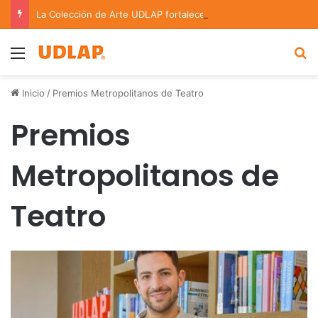
La Colección de Arte UDLAP fortalece su acervo con nuevas obras de artistas emergentes y consolidados
Menu
B
Inicio
/
Premios Metropolitanos de Teatro
Premios
Metropolitanos de
Teatro