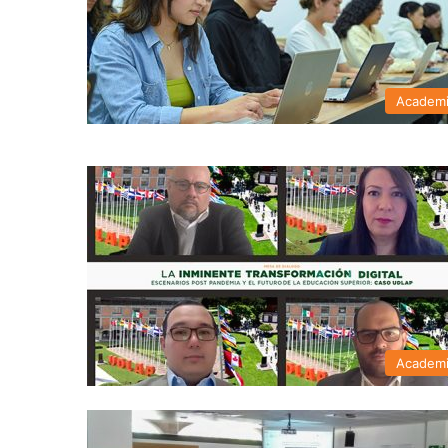
Academ
Academ