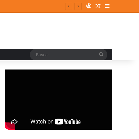
Log In
Random Article
Sidebar
Buscar