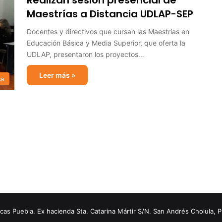
Realizan sesión presencial de
Maestrías a Distancia UDLAP-SEP
Docentes y directivos que cursan las Maestrías en
Educación Básica y Media Superior, que oferta la
UDLAP, presentaron los proyectos…
Leer más »
ca
s Puebla. Ex hacienda Sta. Catarina Mártir S/N. San Andrés Cholula, 