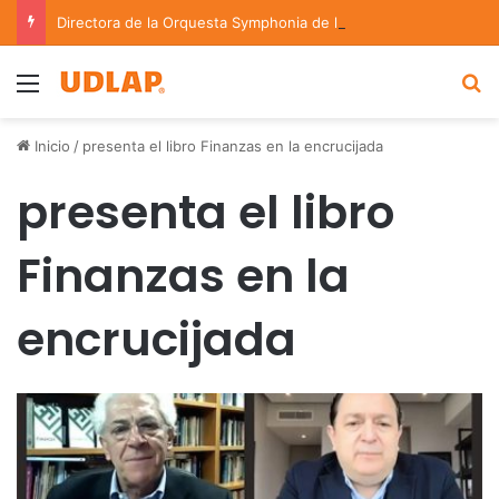
Directora de la Orquesta Symphonia de la UDLAP dirige agrupaciones de talla nacional e internacional
Menu
B
Inicio
/
presenta el libro Finanzas en la encrucijada
presenta el libro
Finanzas en la
encrucijada