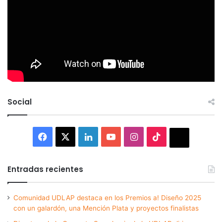
Social
Facebook
X
LinkedIn
YouTube
Instagram
TikTok
Thread
Entradas recientes
Comunidad UDLAP destaca en los Premios a! Diseño 2025
con un galardón, una Mención Plata y proyectos finalistas