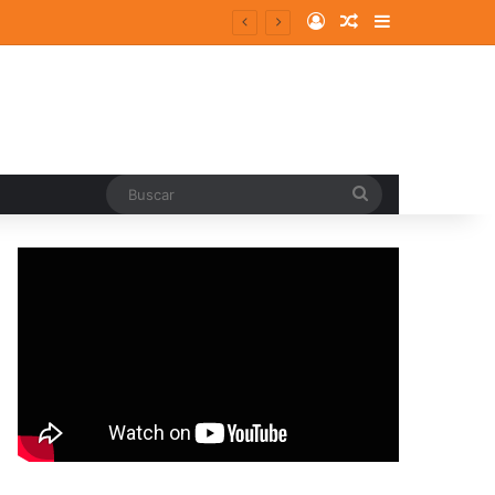
Log In
Random Article
Sidebar
Buscar