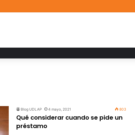
a familiar marca el cierre del Curso de Verano de Escuelas Aztecas
Blog UDLAP
4 mayo, 2021
803
Qué considerar cuando se pide un
préstamo