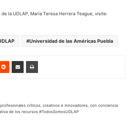
de la UDLAP, María Teresa Herrera Teague, visite:
UDLAP
Universidad de las Américas Puebla
nterest
Reddit
Share via Email
Print
profesionales críticos, creativos e innovadores, con conciencia
quitativa de los recursos #TodosSomosUDLAP