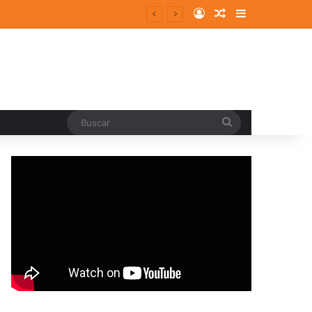
Log In
Random Article
Sidebar
Buscar