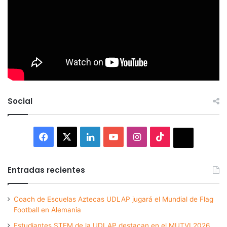
Social
Facebook
X
LinkedIn
YouTube
Instagram
TikTok
Thread
Entradas recientes
Coach de Escuelas Aztecas UDLAP jugará el Mundial de Flag
Football en Alemania
Estudiantes STEM de la UDLAP destacan en el MUTVI 2026