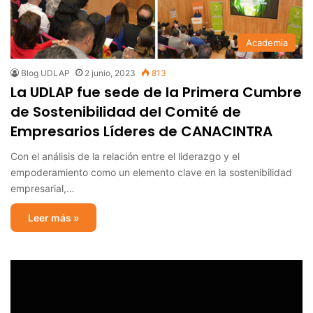
Academia
Blog UDLAP
2 junio, 2023
813
La UDLAP fue sede de la Primera Cumbre
de Sostenibilidad del Comité de
Empresarios Líderes de CANACINTRA
Con el análisis de la relación entre el liderazgo y el
empoderamiento como un elemento clave en la sostenibilidad
empresarial,…
Leer más »