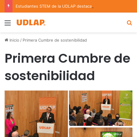
Estudiantes STEM de la UDLAP destacan en el MUTVI 2026
Menu
B
Inicio
/
Primera Cumbre de sostenibilidad
Primera Cumbre de
sostenibilidad