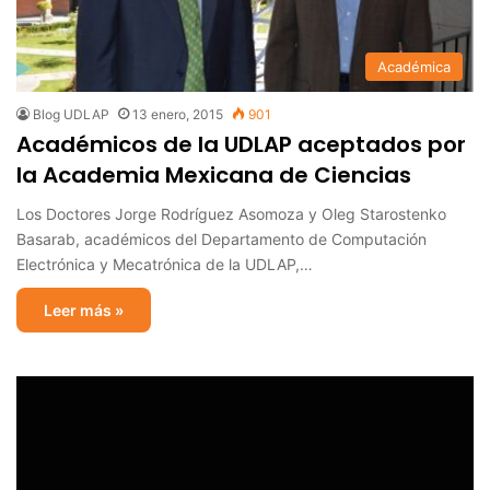
Académica
Blog UDLAP
13 enero, 2015
901
Académicos de la UDLAP aceptados por
la Academia Mexicana de Ciencias
Los Doctores Jorge Rodríguez Asomoza y Oleg Starostenko
Basarab, académicos del Departamento de Computación
Electrónica y Mecatrónica de la UDLAP,…
Leer más »