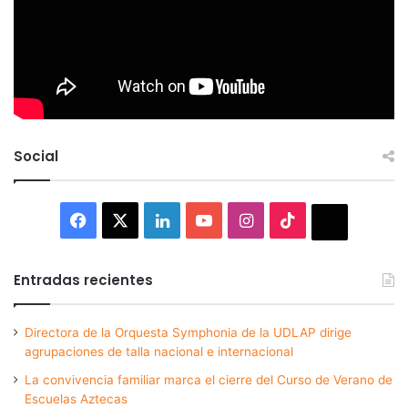
Social
Facebook
X
LinkedIn
YouTube
Instagram
TikTok
Thread
Entradas recientes
Directora de la Orquesta Symphonia de la UDLAP dirige
agrupaciones de talla nacional e internacional
La convivencia familiar marca el cierre del Curso de Verano de
Escuelas Aztecas