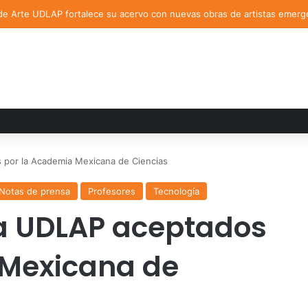
de Arte UDLAP fortalece su acervo con nuevas obras de artistas emerg
por la Academia Mexicana de Ciencias
Notas de prensa
Profesores
Tecnología
a UDLAP aceptados
 Mexicana de