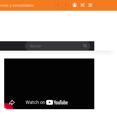
Log In
Random Article
Sidebar
entes y consolidados
Buscar