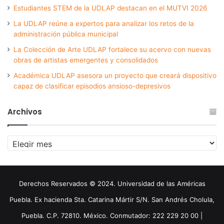
Estudiantes STEM de la UDLAP destacan en el MUTVI 2026
La UDLAP reúne a expertos para analizar los retos de la
administración pública municipal
La Colección de Arte UDLAP fortalece su acervo con nuevas
obras de artistas emergentes y consolidados
Académica UDLAP asesora un proyecto que creará dispositivo
capaz de clasificar episodios ansioso-depresivos
Archivos
Archivos
Derechos Reservados © 2024. Universidad de las Américas
Puebla. Ex hacienda Sta. Catarina Mártir S/N. San Andrés Cholula,
Puebla. C.P. 72810. México. Conmutador: 222 229 20 00 |