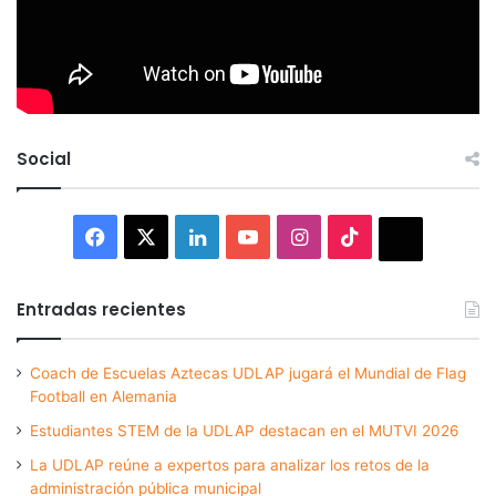
Social
Facebook
X
LinkedIn
YouTube
Instagram
TikTok
Thread
Entradas recientes
Coach de Escuelas Aztecas UDLAP jugará el Mundial de Flag
Football en Alemania
Estudiantes STEM de la UDLAP destacan en el MUTVI 2026
La UDLAP reúne a expertos para analizar los retos de la
administración pública municipal