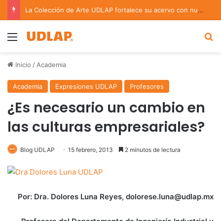
La Colección de Arte UDLAP fortalece su acervo con nuevas obras de artistas emergentes y consolidados
Menu
B
Inicio
/
Academia
Academia
Expresiones UDLAP
Profesores
¿Es necesario un cambio en
las culturas empresariales?
Blog UDLAP
15 febrero, 2013
2 minutos de lectura
Por: Dra. Dolores Luna Reyes, dolorese.luna@udlap.mx