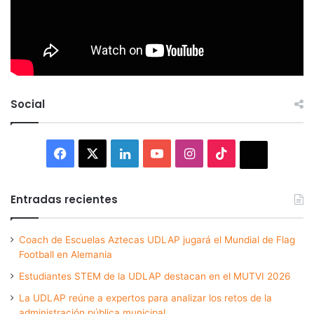
Social
Facebook
X
LinkedIn
YouTube
Instagram
TikTok
Thread
Entradas recientes
Coach de Escuelas Aztecas UDLAP jugará el Mundial de Flag
Football en Alemania
Estudiantes STEM de la UDLAP destacan en el MUTVI 2026
La UDLAP reúne a expertos para analizar los retos de la
administración pública municipal