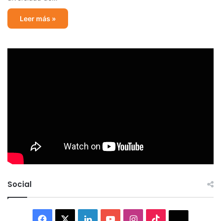
Leer más »
Social
Facebook
X
LinkedIn
YouTube
Instagram
TikTok
Thread