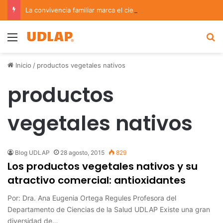
La convivencia familiar marca el cierre del Curso de Verano de Escuelas Aztecas
Menu
B
Inicio
/
productos vegetales nativos
productos
vegetales nativos
Blog UDLAP
28 agosto, 2015
829
Los productos vegetales nativos y su
atractivo comercial: antioxidantes
Por: Dra. Ana Eugenia Ortega Regules Profesora del
Departamento de Ciencias de la Salud UDLAP Existe una gran
diversidad de…