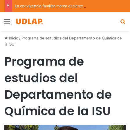
La convivencia familiar marca el cierre del Curso de Verano de Escuelas Aztecas
Menu
B
Inicio
/
Programa de estudios del Departamento de Química de
la ISU
Programa de
estudios del
Departamento de
Química de la ISU