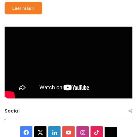
Leer más »
Social
Facebook
X
LinkedIn
YouTube
Instagram
TikTok
Thread