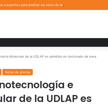
 a expertos para analizar los retos de la administración pública munici
niería Molecular de la UDLAP es admitido en doctorado de Iowa
Notas de prensa
notecnología e
lar de la UDLAP es