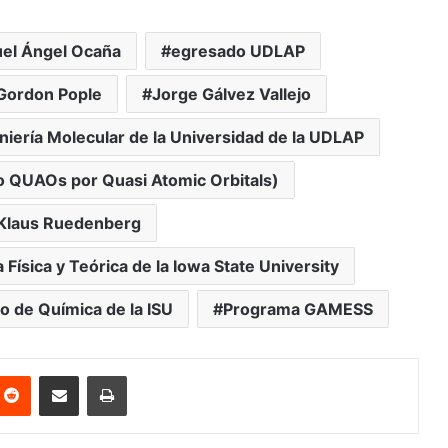
uel Ángel Ocaña
egresado UDLAP
Gordon Pople
Jorge Gálvez Vallejo
niería Molecular de la Universidad de la UDLAP
o QUAOs por Quasi Atomic Orbitals)
 Klaus Ruedenberg
ísica y Teórica de la Iowa State University
 de Química de la ISU
Programa GAMESS
nterest
Reddit
Share via Email
Print