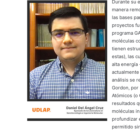
Durante su e
manera remot
las bases pa
proyectos fu
programa GA
moléculas co
tienen estru
estas), las 
alta energía 
actualmente 
análisis se 
Gordon, por 
Atómicos (o 
resultados q
moléculas in
profundizar 
permitido si