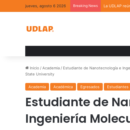
jueves, agosto 6 2026
Breaking News
La UDLAP reúne
Inicio
/
Academia
/
Estudiante de Nanotecnología e Inge
State University
Academia
Académica
Egresados
Estudiantes
Estudiante de Na
Ingeniería Molecu