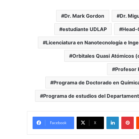
Dr. Mark Gordon
Dr. Mig
estudiante UDLAP
Head-
Licenciatura en Nanotecnología e Inge
Orbitales Quasi Atómicos (
Profesor
Programa de Doctorado en Química F
Programa de estudios del Departamento
LinkedIn
Pi
Facebook
X