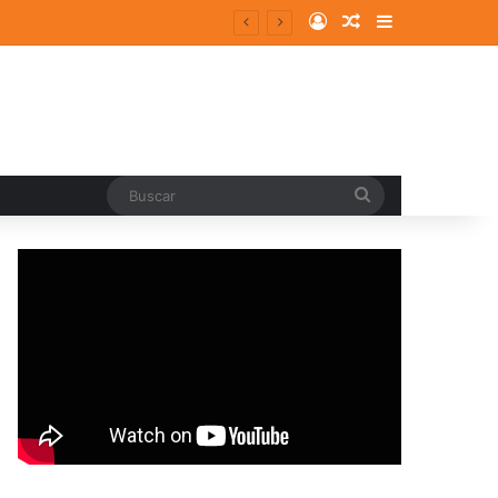
Log In
Random Article
Sidebar
pal
Buscar