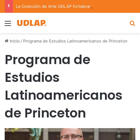
La Colección de Arte UDLAP fortalece su acervo con nuevas obras de artistas emergentes y consolidados
Menu
B
Inicio
/
Programa de Estudios Latinoamericanos de Princeton
Programa de
Estudios
Latinoamericanos
de Princeton