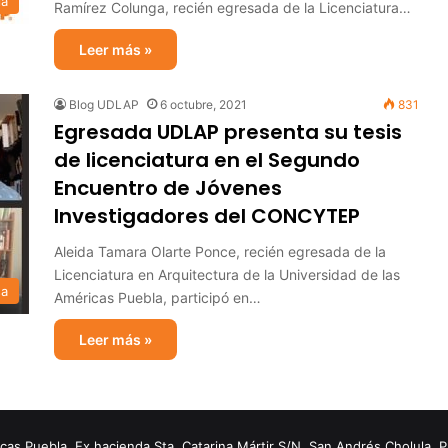
ia
Ramírez Colunga, recién egresada de la Licenciatura…
Leer más »
Blog UDLAP
6 octubre, 2021
831
Egresada UDLAP presenta su tesis
de licenciatura en el Segundo
Encuentro de Jóvenes
Investigadores del CONCYTEP
Aleida Tamara Olarte Ponce, recién egresada de la
Licenciatura en Arquitectura de la Universidad de las
sa
Américas Puebla, participó en…
Leer más »
s Puebla. Ex hacienda Sta. Catarina Mártir S/N. San Andrés Cholula, 