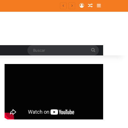
Log In
Random Article
Sidebar
Buscar