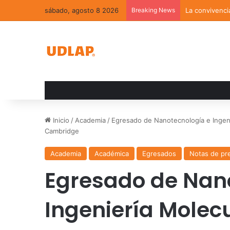
sábado, agosto 8 2026
Breaking News
La convivenci
Inicio
/
Academia
/
Egresado de Nanotecnología e Ingeni
Cambridge
Academia
Académica
Egresados
Notas de pr
Egresado de Nan
Ingeniería Molecu