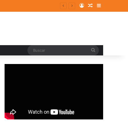
Log In
Random Article
Sidebar
Buscar