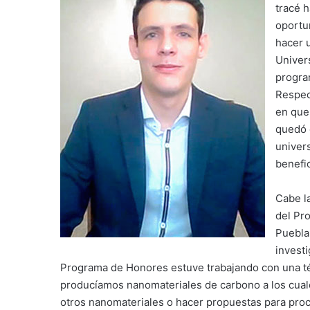
tracé 
oportu
hacer 
Univer
progra
Respec
en que
quedó 
univer
benefi
Cabe la
del Pr
Puebla
investi
Programa de Honores estuve trabajando con una té
producíamos nanomateriales de carbono a los cual
otros nanomateriales o hacer propuestas para pro