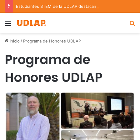
Estudiantes STEM de la UDLAP destacan en el MUTVI 2026
Menu
B
Inicio
/
Programa de Honores UDLAP
Programa de
Honores UDLAP