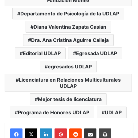
Fundación Monex
Departamento de Psicología de la UDLAP
Diana Valentina Zapata Casián
Dra. Ana Cristina Aguirre Calleja
Editorial UDLAP
Egresada UDLAP
egresados UDLAP
Licenciatura en Relaciones Multiculturales
UDLAP
Mejor tesis de licenciatura
Programa de Honores UDLAP
UDLAP
LinkedIn
Pinterest
Reddit
Share via Email
Print