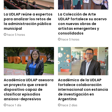
La UDLAP reúne a expertos
La Colección de Arte
para analizar los retos de
UDLAP fortalece su acervo
la administración pública
con nuevas obras de
municipal
artistas emergentes y
consolidados
hace 5 horas
hace 5 horas
Académica UDLAP asesora
Académico de la UDLAP
un proyecto que creará
fortalece colaboración
dispositivo capaz de
internacional con estancia
clasificar episodios
de investigación en
ansioso-depresivos
Argentina
hace 1 día
hace 2 días