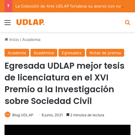
La Colección de Arte UDLAP fortalece su acervo con nuevas obras de artistas emergentes y consolidados
Menu
B
Inicio
/
Academia
Academia
Académica
Egresados
Notas de prensa
Egresada UDLAP mejor tesis
de licenciatura en el XVI
Premio a la Investigación
sobre Sociedad Civil
Blog UDLAP
8 junio, 2021
2 minutos de lectura