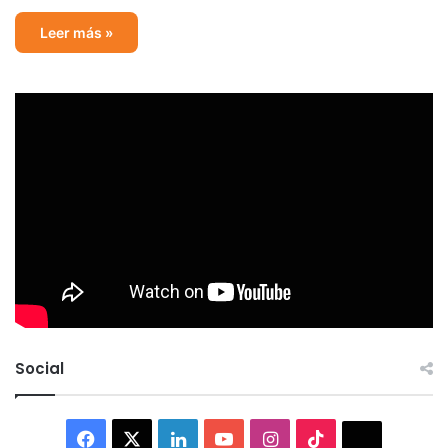
Leer más »
Social
Facebook
X
LinkedIn
YouTube
Instagram
TikTok
Thread