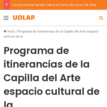
La convivencia familiar marca el cierre del Curso de Verano de Escuelas Aztecas
Menu
B
Inicio
/
Programa de itinerancias de la Capilla del Arte espacio
cultural de la
Programa de
itinerancias de la
Capilla del Arte
espacio cultural de
la