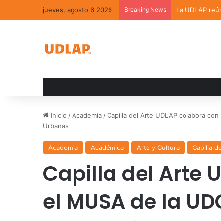
jueves, agosto 6 2026
Breaking News
La UDLAP reúne
Inicio
/
Academia
/
Capilla del Arte UDLAP colabora con
Urbanas
Academia
Académica
Arte y Cultura
Capilla d
Capilla del Arte
el MUSA de la UD