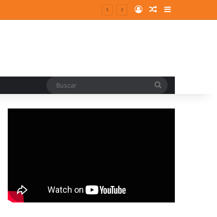
Log In
Random Article
Sidebar
pal
Buscar