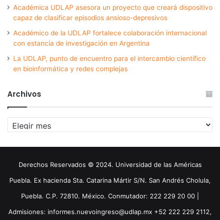
Académica UDLAP asesora un proyecto que creará dispositivo
capaz de clasificar episodios ansioso-depresivos
Académico de la UDLAP fortalece colaboración internacional
con estancia de investigación en Argentina
La UDLAP, punto de encuentro para el intercambio científico
en bioinformática y redes complejas
Archivos
Archivos
Derechos Reservados © 2024. Universidad de las Américas
Puebla. Ex hacienda Sta. Catarina Mártir S/N. San Andrés Cholula,
Puebla. C.P. 72810. México. Conmutador: 222 229 20 00 |
Admisiones: informes.nuevoingreso@udlap.mx +52 222 229 2112,