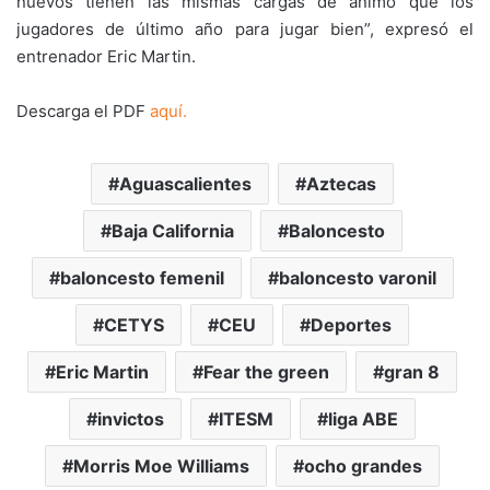
nuevos tienen las mismas cargas de ánimo que los
jugadores de último año para jugar bien”, expresó el
entrenador Eric Martin.
Descarga el PDF
aquí.
Aguascalientes
Aztecas
Baja California
Baloncesto
baloncesto femenil
baloncesto varonil
CETYS
CEU
Deportes
Eric Martin
Fear the green
gran 8
invictos
ITESM
liga ABE
Morris Moe Williams
ocho grandes