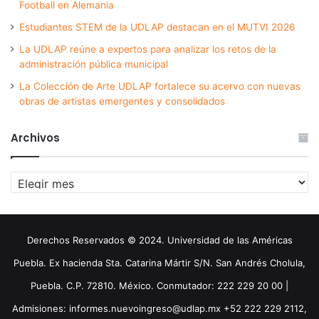
Football en Alemania
Estudiantes STEM de la UDLAP destacan en el MUTVI 2026
La UDLAP reúne a expertos para analizar los retos de la
administración pública municipal
La Colección de Arte UDLAP fortalece su acervo con nuevas
obras de artistas emergentes y consolidados
Archivos
Archivos
Derechos Reservados © 2024. Universidad de las Américas
Puebla. Ex hacienda Sta. Catarina Mártir S/N. San Andrés Cholula,
Puebla. C.P. 72810. México. Conmutador: 222 229 20 00 |
Admisiones: informes.nuevoingreso@udlap.mx +52 222 229 2112,