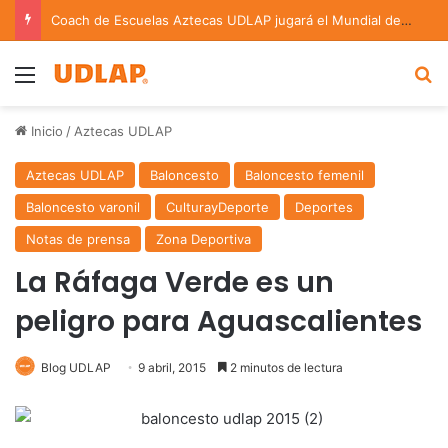
Coach de Escuelas Aztecas UDLAP jugará el Mundial de Flag Football en Alemania
Menu
B
Inicio
/
Aztecas UDLAP
Aztecas UDLAP
Baloncesto
Baloncesto femenil
Baloncesto varonil
CulturayDeporte
Deportes
Notas de prensa
Zona Deportiva
La Ráfaga Verde es un
peligro para Aguascalientes
Blog UDLAP
9 abril, 2015
2 minutos de lectura