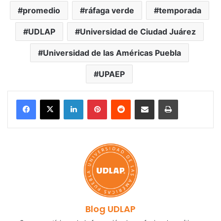
promedio
ráfaga verde
temporada
UDLAP
Universidad de Ciudad Juárez
Universidad de las Américas Puebla
UPAEP
LinkedIn
Pinterest
Reddit
Share via Email
Print
Blog UDLAP