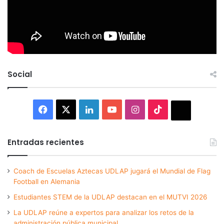
Social
Facebook
X
LinkedIn
YouTube
Instagram
TikTok
Thread
Entradas recientes
Coach de Escuelas Aztecas UDLAP jugará el Mundial de Flag
Football en Alemania
Estudiantes STEM de la UDLAP destacan en el MUTVI 2026
La UDLAP reúne a expertos para analizar los retos de la
administración pública municipal