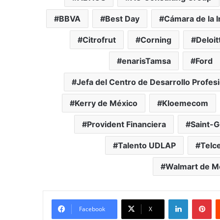
BBVA
Best Day
Cámara de la I
Citrofrut
Corning
Deloit
enarisTamsa
Ford
Jefa del Centro de Desarrollo Profes
Kerry de México
Kloemecom
Provident Financiera
Saint-G
Talento UDLAP
Telce
Walmart de M
LinkedIn
Pi
Facebook
X