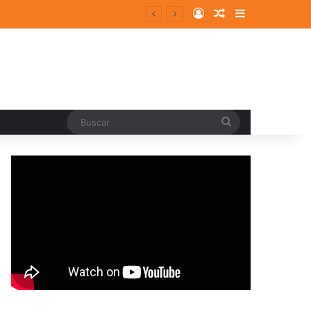
Log In
Random Article
Sidebar
Buscar