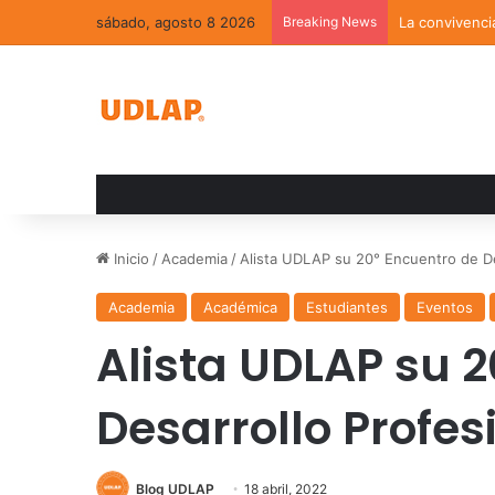
sábado, agosto 8 2026
Breaking News
La convivenci
Inicio
/
Academia
/
Alista UDLAP su 20° Encuentro de D
Academia
Académica
Estudiantes
Eventos
Alista UDLAP su 
Desarrollo Profes
Blog UDLAP
18 abril, 2022