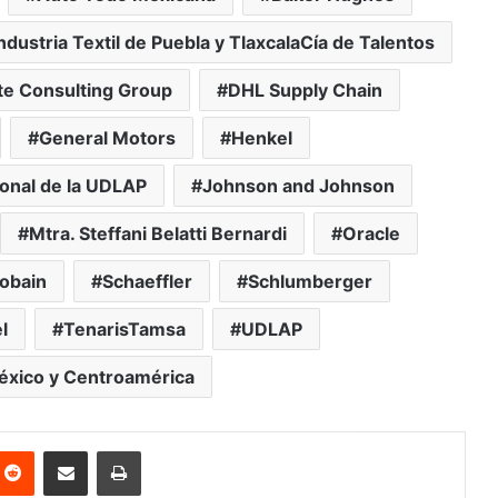
ndustria Textil de Puebla y TlaxcalaCía de Talentos
te Consulting Group
DHL Supply Chain
General Motors
Henkel
ional de la UDLAP
Johnson and Johnson
Mtra. Steffani Belatti Bernardi
Oracle
obain
Schaeffler
Schlumberger
l
TenarisTamsa
UDLAP
éxico y Centroamérica
nterest
Reddit
Share via Email
Print