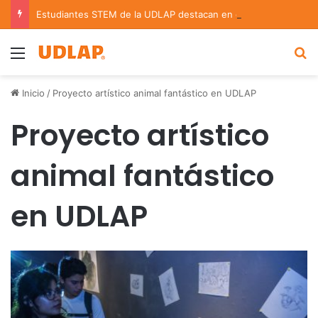
Estudiantes STEM de la UDLAP destacan en el MUTVI 2026
Menu
B
Inicio
/
Proyecto artístico animal fantástico en UDLAP
Proyecto artístico
animal fantástico
en UDLAP