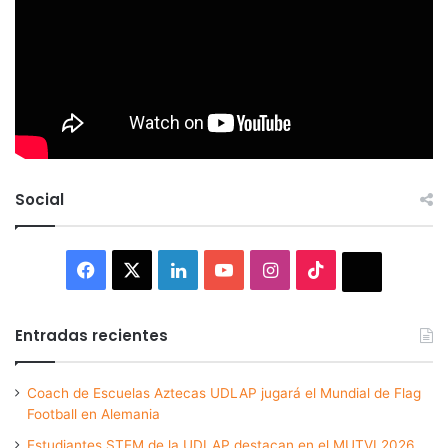
Social
Facebook
X
LinkedIn
YouTube
Instagram
TikTok
Thread
Entradas recientes
Coach de Escuelas Aztecas UDLAP jugará el Mundial de Flag
Football en Alemania
Estudiantes STEM de la UDLAP destacan en el MUTVI 2026