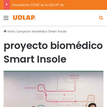
Estudiantes STEM de la UDLAP destacan en el MUTVI 2026
Menu
B
Inicio
/
proyecto biomédico Smart Insole
proyecto biomédico
Smart Insole