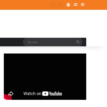
Log In
Random Article
Sidebar
Buscar