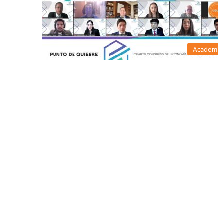
Academ