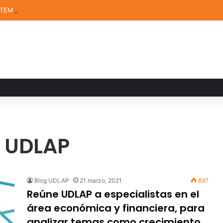
STEM de la UDLAP destacan en el MUTVI 2026
e UDLAP
Blog UDLAP
21 marzo, 2021
897
Reúne UDLAP a especialistas en el
área económica y financiera, para
analizar temas como crecimiento