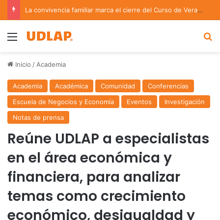
La convivencia familiar marca el cierre del Curso de Verano de Escuelas Aztecas
Menu
B
Inicio
/
Academia
Academia
Académica
Comunidad
Conferencias
Escuela de Negocios y Economía
Eventos
Investigación
Notas de prensa
Reúne UDLAP a especialistas
en el área económica y
financiera, para analizar
temas como crecimiento
económico, desigualdad y