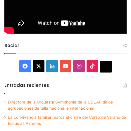
Social
Facebook
X
LinkedIn
YouTube
Instagram
TikTok
Thread
Entradas recientes
Directora de la Orquesta Symphonia de la UDLAP dirige
agrupaciones de talla nacional e internacional
La convivencia familiar marca el cierre del Curso de Verano de
Escuelas Aztecas