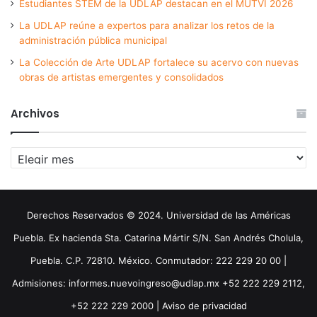
Estudiantes STEM de la UDLAP destacan en el MUTVI 2026
La UDLAP reúne a expertos para analizar los retos de la
administración pública municipal
La Colección de Arte UDLAP fortalece su acervo con nuevas
obras de artistas emergentes y consolidados
Archivos
Archivos
Derechos Reservados © 2024. Universidad de las Américas
Puebla. Ex hacienda Sta. Catarina Mártir S/N. San Andrés Cholula,
Puebla. C.P. 72810. México. Conmutador: 222 229 20 00 |
Admisiones: informes.nuevoingreso@udlap.mx +52 222 229 2112,
+52 222 229 2000 |
Aviso de privacidad