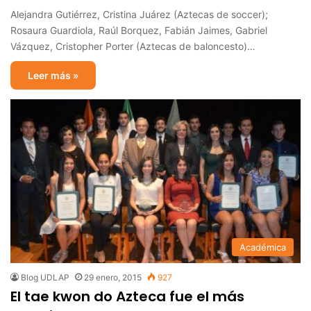
Alejandra Gutiérrez, Cristina Juárez (Aztecas de soccer);
Rosaura Guardiola, Raúl Borquez, Fabián Jaimes, Gabriel
Vázquez, Cristopher Porter (Aztecas de baloncesto)…
Leer más »
Académica
Blog UDLAP
29 enero, 2015
927
El tae kwon do Azteca fue el más