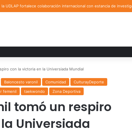
la UDLAP fortalece colaboración internacional con estancia de investig
piro con la victoria en la Universiada Mundial
Baloncesto varonil
Comunidad
CulturayDeporte
r femenil
taekwondo
Zona Deportiva
il tomó un respiro
n la Universiada