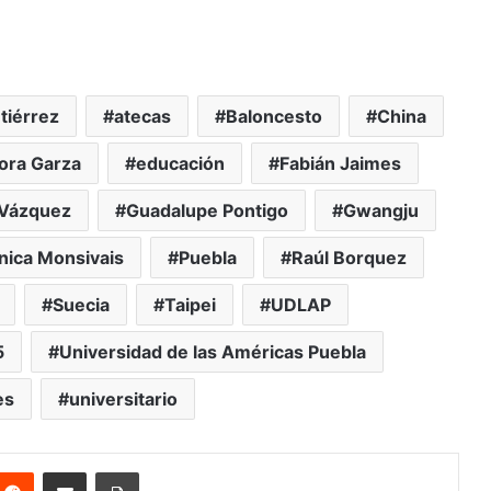
tiérrez
atecas
Baloncesto
China
ora Garza
educación
Fabián Jaimes
 Vázquez
Guadalupe Pontigo
Gwangju
ica Monsivais
Puebla
Raúl Borquez
Suecia
Taipei
UDLAP
5
Universidad de las Américas Puebla
es
universitario
nterest
Reddit
Share via Email
Print