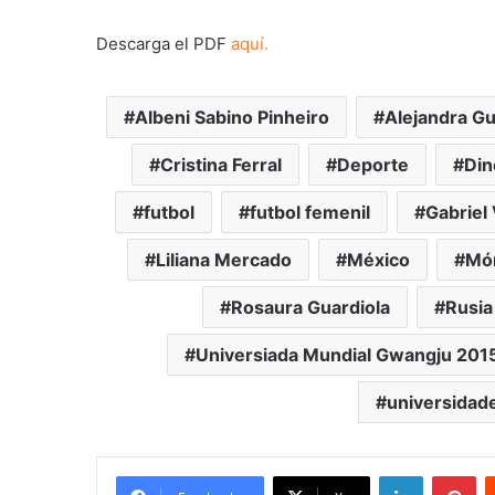
Descarga el PDF
aquí.
Albeni Sabino Pinheiro
Alejandra Gu
Cristina Ferral
Deporte
Din
futbol
futbol femenil
Gabriel
Liliana Mercado
México
Món
Rosaura Guardiola
Rusia
Universiada Mundial Gwangju 201
universidad
LinkedIn
Pi