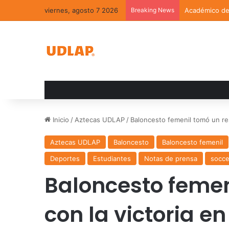
viernes, agosto 7 2026
Breaking News
Académico de 
Inicio
/
Aztecas UDLAP
/
Baloncesto femenil tomó un res
Aztecas UDLAP
Baloncesto
Baloncesto femenil
Deportes
Estudiantes
Notas de prensa
socce
Baloncesto femen
con la victoria e