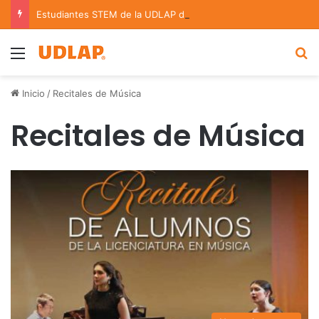
Estudiantes STEM de la UDLAP destacan en el MUTVI 2026
Menu
B
Inicio
/
Recitales de Música
Recitales de Música