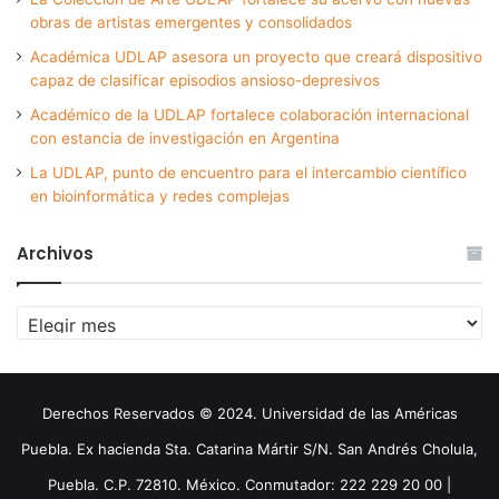
obras de artistas emergentes y consolidados
Académica UDLAP asesora un proyecto que creará dispositivo
capaz de clasificar episodios ansioso-depresivos
Académico de la UDLAP fortalece colaboración internacional
con estancia de investigación en Argentina
La UDLAP, punto de encuentro para el intercambio científico
en bioinformática y redes complejas
Archivos
Archivos
Derechos Reservados © 2024. Universidad de las Américas
Puebla. Ex hacienda Sta. Catarina Mártir S/N. San Andrés Cholula,
Puebla. C.P. 72810. México. Conmutador: 222 229 20 00 |