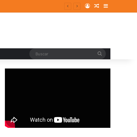
Log In
Random Article
Sidebar
Buscar