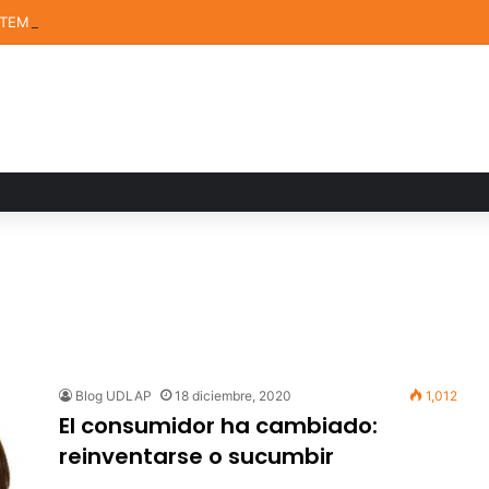
STEM de la UDLAP destacan en el MUTVI 2026
Blog UDLAP
18 diciembre, 2020
1,012
El consumidor ha cambiado:
reinventarse o sucumbir