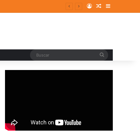
Log In
Random Article
Sidebar
Buscar