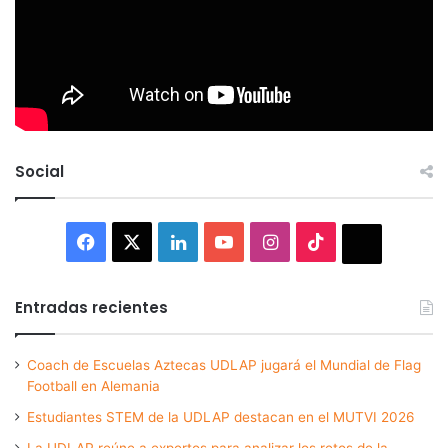
Social
Facebook
X
LinkedIn
YouTube
Instagram
TikTok
Thread
Entradas recientes
Coach de Escuelas Aztecas UDLAP jugará el Mundial de Flag
Football en Alemania
Estudiantes STEM de la UDLAP destacan en el MUTVI 2026
La UDLAP reúne a expertos para analizar los retos de la