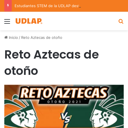
Estudiantes STEM de la UDLAP destacan en el MUTVI 2026
Menu
B
Inicio
/
Reto Aztecas de otoño
Reto Aztecas de
otoño